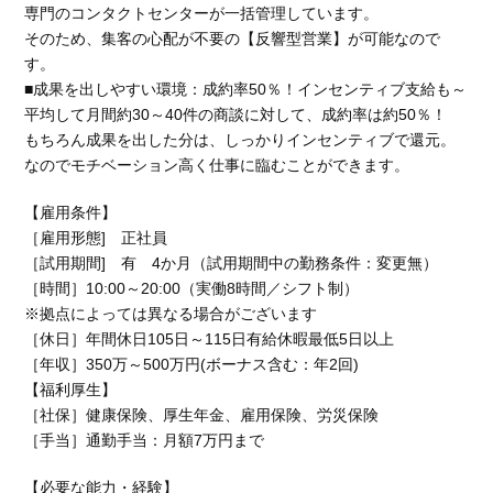
専門のコンタクトセンターが一括管理しています。
そのため、集客の心配が不要の【反響型営業】が可能なので
す。
■成果を出しやすい環境：成約率50％！インセンティブ支給も～
平均して月間約30～40件の商談に対して、成約率は約50％！
もちろん成果を出した分は、しっかりインセンティブで還元。
なのでモチベーション高く仕事に臨むことができます。
【雇用条件】
［雇用形態] 正社員
［試用期間] 有 4か月（試用期間中の勤務条件：変更無）
［時間］10:00～20:00（実働8時間／シフト制）
※拠点によっては異なる場合がございます
［休日］年間休日105日～115日有給休暇最低5日以上
［年収］350万～500万円(ボーナス含む：年2回)
【福利厚生】
［社保］健康保険、厚生年金、雇用保険、労災保険
［手当］通勤手当：月額7万円まで
【必要な能力・経験】