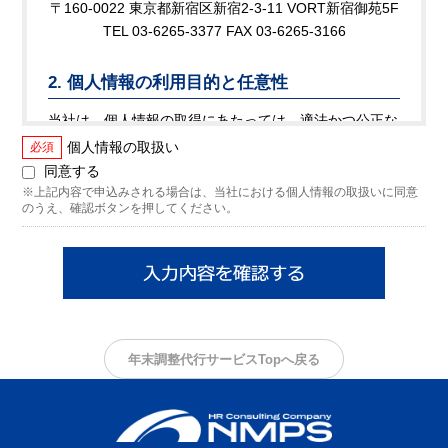
〒160-0022 東京都新宿区新宿2-3-11 VORT新宿御苑5F
TEL 03-6265-3377 FAX 03-6265-3166
2. 個人情報の利用目的と任意性
当社は、個人情報の取得にあたっては、適法かつ公正な
手段によって行い、不正な方法によって取得はいたしま
個人情報の取扱い
必須
せん。 なお、ご本人がご自身の個人情報を当社に提供
同意する
されるか否かは、ご本人のご判断によりますが、もしご
※上記内容で申込みされる場合は、当社における個人情報の取扱いに同意
のうえ、確認ボタンを押してください。
提供されない場合には、適切なサービスが提供できない
場合がありますので予めご了承ください。
当社が取得した個人情報は、以下の利用目的の範囲内で
利用いたします。 なお、以下の個人情報の種類のう
ち、受託業務（③）により取得した個人情報を除く個人
情報については、当社に対して開示等（利用目的の通
年末調整代行サービスTopへ戻る
知，開示，内容の訂正，追加又は削除，利用の停止，消
去及び第三者への提供の停止）のご請求を行なうことが
できます（以下、これら請求可能な個人情報を「保有個
人データ※」といいます）。