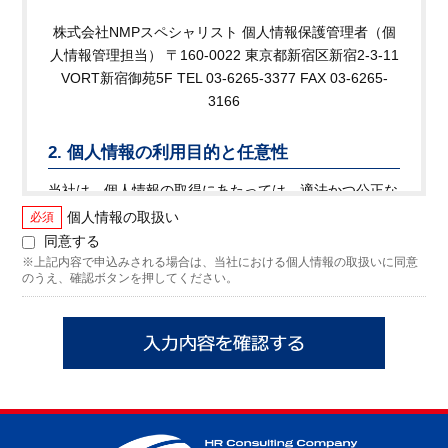
株式会社NMPスペシャリスト 個人情報保護管理者（個
人情報管理担当） 〒160-0022 東京都新宿区新宿2-3-11
VORT新宿御苑5F TEL 03-6265-3377 FAX 03-6265-
3166
2. 個人情報の利用目的と任意性
当社は、個人情報の取得にあたっては、適法かつ公正な
手段によって行い、不正な方法によって取得はいたしま
個人情報の取扱い
必須
せん。 なお、ご本人がご自身の個人情報を当社に提供
同意する
されるか否かは、ご本人のご判断によりますが、もしご
※上記内容で申込みされる場合は、当社における個人情報の取扱いに同意
のうえ、確認ボタンを押してください。
提供されない場合には、適切なサービスが提供できない
場合がありますので予めご了承ください。
当社が取得した個人情報は、以下の利用目的の範囲内で
利用いたします。 なお、以下の個人情報の種類のう
ち、受託業務（③）により取得した個人情報を除く個人
情報については、当社に対して開示等（利用目的の通
知，開示，内容の訂正，追加又は削除，利用の停止，消