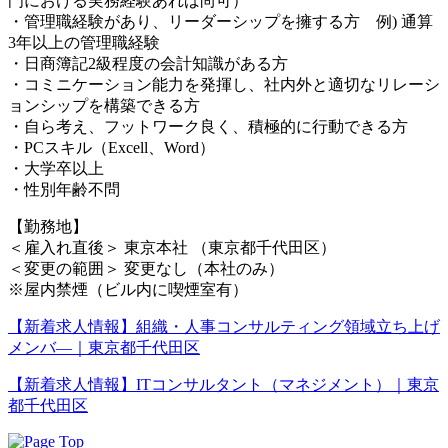
門における実務経験あれば尚可）
・管理職経験があり、リーダーシップを擁する方 例) 通算
3年以上の管理職経験
・日商簿記2級程度の会計知識がある方
・コミニケーション能力を発揮し、社内外と適切なリレーシ
ョンシップを構築できる方
・自ら考え、フットワーク良く、積極的に行動できる方
・PCスキル（Excell、Word）
・大学卒以上
・性別年齢不問
【勤務地】
＜雇入れ直後＞ 東京本社 （東京都千代田区）
＜変更の範囲＞ 変更なし（本社のみ）
※屋内禁煙（ビル内に喫煙室有）
【新着求人情報】組織・人事コンサルティング領域立ち上げ
メンバ―｜東京都千代田区
【新着求人情報】ITコンサルタント（マネジメント）｜東京
都千代田区