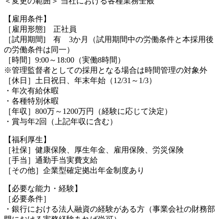
＜変更の範囲＞ 当社における各種業務全般
【雇用条件】
［雇用形態] 正社員
［試用期間] 有 3か月（試用期間中の労働条件と本採用後
の労働条件は同一）
［時間］9:00～18:00（実働8時間）
※管理監督者としての採用となる場合は時間管理の対象外
［休日］土日祝日、年末年始（12/31～1/3）
・年次有給休暇
・各種特別休暇
［年収］800万～1200万円（経験に応じて決定）
・賞与年2回（上記年収に含む）
【福利厚生】
［社保］健康保険、厚生年金、雇用保険、労災保険
［手当］通勤手当実費支給
［その他］企業型確定拠出年金制度あり
【必要な能力・経験】
［必要条件］
・銀行における法人融資の経験がある方（事業会社の財務部